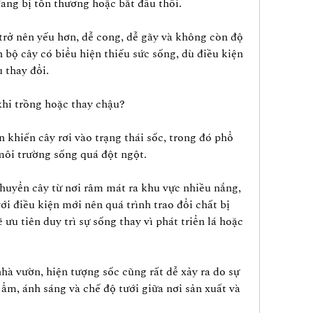
đang bị tổn thương hoặc bắt đầu thối.
trở nên yếu hơn, dễ cong, dễ gãy và không còn độ 
 bộ cây có biểu hiện thiếu sức sống, dù điều kiện 
 thay đổi.
 khi trồng hoặc thay chậu?
 khiến cây rơi vào trạng thái sốc, trong đó phổ 
 môi trường sống quá đột ngột.
huyển cây từ nơi râm mát ra khu vực nhiều nắng, 
ới điều kiện mới nên quá trình trao đổi chất bị 
 ưu tiên duy trì sự sống thay vì phát triển lá hoặc 
hà vườn, hiện tượng sốc cũng rất dễ xảy ra do sự 
 ẩm, ánh sáng và chế độ tưới giữa nơi sản xuất và 