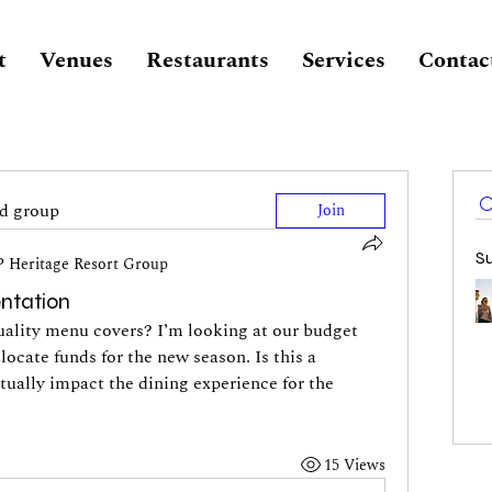
t
Venues
Restaurants
Services
Contac
ed group
Join
S
 Heritage Resort Group
entation
uality menu covers? I’m looking at our budget 
locate funds for the new season. Is this a 
ctually impact the dining experience for the 
15 Views