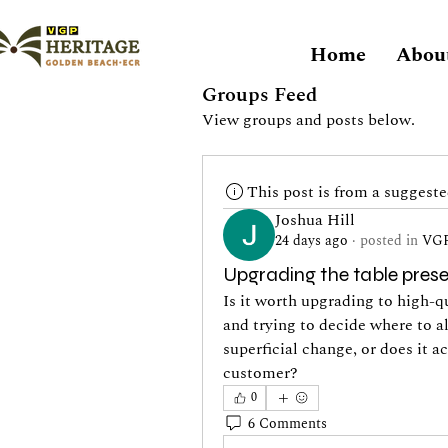
Home
Abou
Groups Feed
View groups and posts below.
This post is from a suggest
Joshua Hill
24 days ago
·
posted in
VGP
Upgrading the table pres
Is it worth upgrading to high-q
and trying to decide where to al
superficial change, or does it a
customer?
0
6 Comments