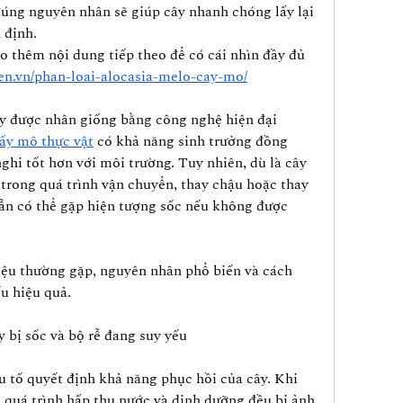
 đúng nguyên nhân sẽ giúp cây nhanh chóng lấy lại 
 định.
 thêm nội dung tiếp theo để có cái nhìn đầy đủ 
gen.vn/phan-loai-alocasia-melo-cay-mo/
y được nhân giống bằng công nghệ hiện đại 
cấy mô thực vật
 có khả năng sinh trưởng đồng 
ghi tốt hơn với môi trường. Tuy nhiên, dù là cây 
 trong quá trình vận chuyển, thay chậu hoặc thay 
vẫn có thể gặp hiện tượng sốc nếu không được 
iệu thường gặp, nguyên nhân phổ biến và cách 
ếu hiệu quả.
y bị sốc và bộ rễ đang suy yếu
u tố quyết định khả năng phục hồi của cây. Khi 
ộ quá trình hấp thụ nước và dinh dưỡng đều bị ảnh 