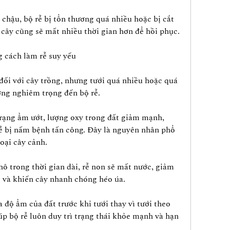
chậu, bộ rễ bị tổn thương quá nhiều hoặc bị cắt 
 cây cũng sẽ mất nhiều thời gian hơn để hồi phục.
 cách làm rễ suy yếu
đối với cây trồng, nhưng tưới quá nhiều hoặc quá 
ởng nghiêm trọng đến bộ rễ.
trạng ẩm ướt, lượng oxy trong đất giảm mạnh, 
ễ bị nấm bệnh tấn công. Đây là nguyên nhân phổ 
loại cây cảnh.
ô trong thời gian dài, rễ non sẽ mất nước, giảm 
 và khiến cây nhanh chóng héo úa.
độ ẩm của đất trước khi tưới thay vì tưới theo 
úp bộ rễ luôn duy trì trạng thái khỏe mạnh và hạn 