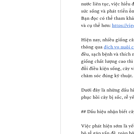
nước liên tục, việc hiểu
sức sống và phát triển ổn
Bạn đọc có thể tham khảo
và cụ thể hơn: 
https://vi
Hiện nay, nhiều giống câ
thông qua 
dịch vụ nuôi 
đều, sạch bệnh và thích n
giống chất lượng cao thì
đổi điều kiện sống, cây 
chăm sóc đúng kỹ thuật.
Dưới đây là những dấu h
phục hồi cây bị sốc, rễ y
## Dấu hiệu nhận biết câ
Việc phát hiện sớm là yế
bộ rễ gặp vấn đề, toàn b