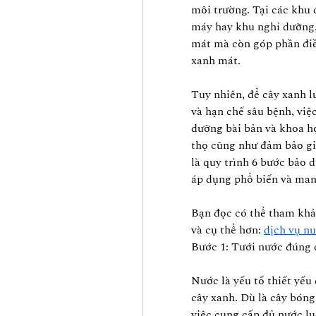
môi trường. Tại các khu đ
máy hay khu nghỉ dưỡng,
mát mà còn góp phần điều
xanh mát.
Tuy nhiên, để cây xanh l
và hạn chế sâu bệnh, việc
dưỡng bài bản và khoa họ
thọ cũng như đảm bảo giá
là quy trình 6 bước bảo 
áp dụng phổ biến và mang
Bạn đọc có thể tham khảo
và cụ thể hơn: 
dịch vụ nu
Bước 1: Tưới nước đúng 
Nước là yếu tố thiết yếu 
cây xanh. Dù là cây bóng
việc cung cấp đủ nước lu