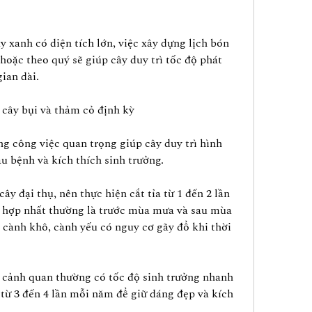
y xanh có diện tích lớn, việc xây dựng lịch bón 
hoặc theo quý sẽ giúp cây duy trì tốc độ phát 
gian dài.
, cây bụi và thảm cỏ định kỳ
ng công việc quan trọng giúp cây duy trì hình 
âu bệnh và kích thích sinh trưởng.
ây đại thụ, nên thực hiện cắt tỉa từ 1 đến 2 lần 
hợp nhất thường là trước mùa mưa và sau mùa 
cành khô, cành yếu có nguy cơ gãy đổ khi thời 
a cảnh quan thường có tốc độ sinh trưởng nhanh 
 từ 3 đến 4 lần mỗi năm để giữ dáng đẹp và kích 