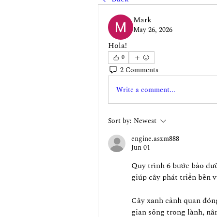
Mark
May 26, 2026
Hola!
0
2 Comments
Write a comment...
Sort by:
Newest
engine.aszm888
Jun 01
Quy trình 6 bước bảo dư
giúp cây phát triển bền 
Cây xanh cảnh quan đóng 
gian sống trong lành, nân