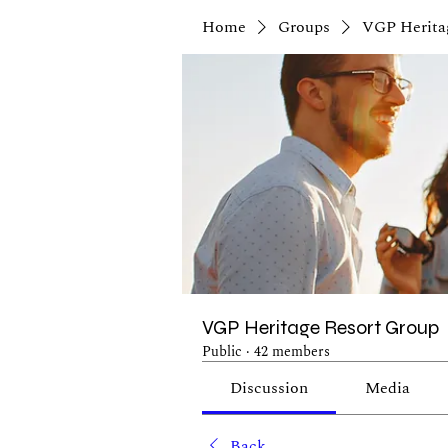
Home
Groups
VGP Herita
VGP Heritage Resort Group
Public
·
42 members
Discussion
Media
Back