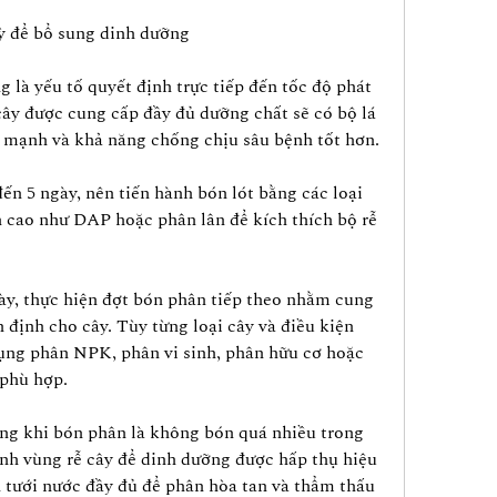
ỳ để bổ sung dinh dưỡng
 là yếu tố quyết định trực tiếp đến tốc độ phát 
cây được cung cấp đầy đủ dưỡng chất sẽ có bộ lá 
e mạnh và khả năng chống chịu sâu bệnh tốt hơn.
ến 5 ngày, nên tiến hành bón lót bằng các loại 
 cao như DAP hoặc phân lân để kích thích bộ rễ 
y, thực hiện đợt bón phân tiếp theo nhằm cung 
định cho cây. Tùy từng loại cây và điều kiện 
ụng phân NPK, phân vi sinh, phân hữu cơ hoặc 
 phù hợp.
ng khi bón phân là không bón quá nhiều trong 
nh vùng rễ cây để dinh dưỡng được hấp thụ hiệu 
 tưới nước đầy đủ để phân hòa tan và thẩm thấu 