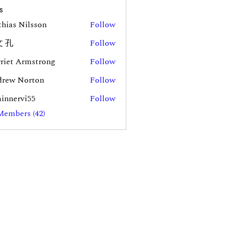
s
hias Nilsson
Follow
 孔
Follow
riet Armstrong
Follow
rew Norton
Follow
innervi55
Follow
rvi55
Members (42)