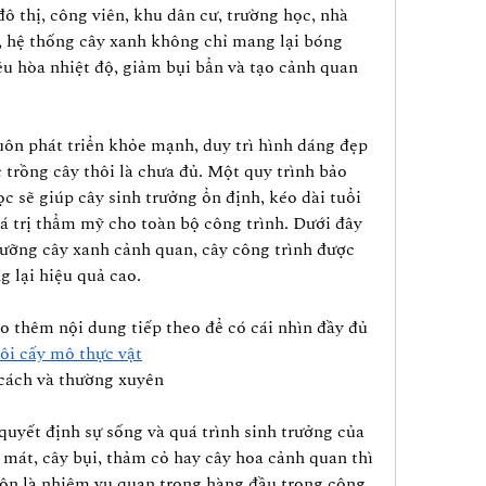
ô thị, công viên, khu dân cư, trường học, nhà 
 hệ thống cây xanh không chỉ mang lại bóng 
 hòa nhiệt độ, giảm bụi bẩn và tạo cảnh quan 
uôn phát triển khỏe mạnh, duy trì hình dáng đẹp 
 trồng cây thôi là chưa đủ. Một quy trình bảo 
c sẽ giúp cây sinh trưởng ổn định, kéo dài tuổi 
 trị thẩm mỹ cho toàn bộ công trình. Dưới đây 
dưỡng cây xanh cảnh quan, cây công trình được 
 lại hiệu quả cao.
 thêm nội dung tiếp theo để có cái nhìn đầy đủ 
ôi cấy mô thực vật
cách và thường xuyên
quyết định sự sống và quá trình sinh trưởng của 
 mát, cây bụi, thảm cỏ hay cây hoa cảnh quan thì 
ôn là nhiệm vụ quan trọng hàng đầu trong công 