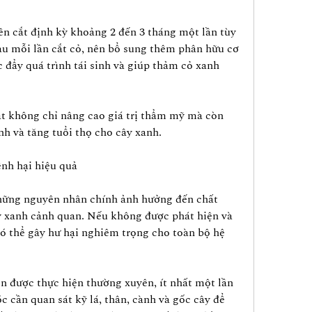
ên cắt định kỳ khoảng 2 đến 3 tháng một lần tùy 
Sau mỗi lần cắt cỏ, nên bổ sung thêm phân hữu cơ 
 đẩy quá trình tái sinh và giúp thảm cỏ xanh 
ật không chỉ nâng cao giá trị thẩm mỹ mà còn 
h và tăng tuổi thọ cho cây xanh.
ệnh hại hiệu quả
hững nguyên nhân chính ảnh hưởng đến chất 
y xanh cảnh quan. Nếu không được phát hiện và 
có thể gây hư hại nghiêm trọng cho toàn bộ hệ 
n được thực hiện thường xuyên, ít nhất một lần 
 cần quan sát kỹ lá, thân, cành và gốc cây để 