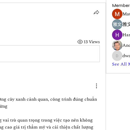
Member
Mat
雅文
Har
13 Views
And
dwa
dwainne
See All 
ỡng cây xanh cảnh quan, công trình đúng chuẩn 
vững
vai trò quan trọng trong việc tạo nên không 
g cao giá trị thẩm mỹ và cải thiện chất lượng 