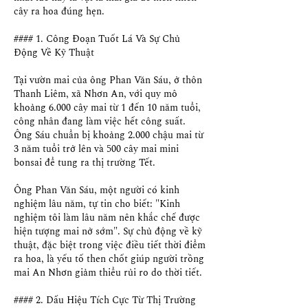
cây ra hoa đúng hẹn.
#### 1. Công Đoạn Tuốt Lá Và Sự Chủ 
Động Về Kỹ Thuật
Tại vườn mai của ông Phan Văn Sáu, ở thôn 
Thanh Liêm, xã Nhơn An, với quy mô 
khoảng 6.000 cây mai từ 1 đến 10 năm tuổi, 
công nhân đang làm việc hết công suất. 
Ông Sáu chuẩn bị khoảng 2.000 chậu mai từ 
3 năm tuổi trở lên và 500 cây mai mini 
bonsai để tung ra thị trường Tết.
Ông Phan Văn Sáu, một người có kinh 
nghiệm lâu năm, tự tin cho biết: "Kinh 
nghiệm tôi làm lâu năm nên khắc chế được 
hiện tượng mai nở sớm". Sự chủ động về kỹ 
thuật, đặc biệt trong việc điều tiết thời điểm 
ra hoa, là yếu tố then chốt giúp người trồng 
mai An Nhơn giảm thiểu rủi ro do thời tiết.
#### 2. Dấu Hiệu Tích Cực Từ Thị Trường