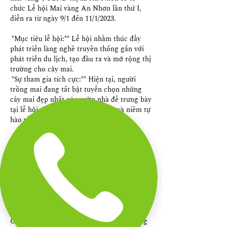
chức Lễ hội Mai vàng An Nhơn lần thứ I, 
diễn ra từ ngày 9/1 đến 11/1/2023.
*Mục tiêu lễ hội:** Lễ hội nhằm thúc đẩy 
phát triển làng nghề truyền thống gắn với 
phát triển du lịch, tạo đầu ra và mở rộng thị 
trường cho cây mai.
*Sự tham gia tích cực:** Hiện tại, người 
trồng mai đang tất bật tuyển chọn những 
cây mai đẹp nhất của vườn nhà để trưng bày 
tại lễ hội, thể hiện sự nhiệt huyết và niềm tự 
hào về sản phẩm địa phương.
#### 3. Hỗ Trợ Phát Triển Hạ Tầng Và 
Thương Hiệu
Chính quyền thị xã đã đầu tư khoảng 19 tỷ 
đồng vào 2 làng mai ở xã Nhơn An và Nhơn 
Phong, với tổng diện tích 75 hecta, nhằm 
xây dựng các khu trồng mai tập trung.
Ông Bùi Văn Cư cho biết, địa phương đang 