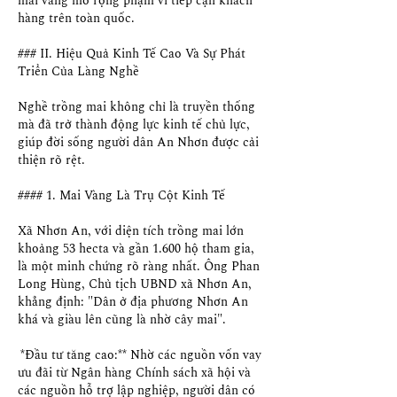
mai vàng mở rộng phạm vi tiếp cận khách 
hàng trên toàn quốc.
### II. Hiệu Quả Kinh Tế Cao Và Sự Phát 
Triển Của Làng Nghề
Nghề trồng mai không chỉ là truyền thống 
mà đã trở thành động lực kinh tế chủ lực, 
giúp đời sống người dân An Nhơn được cải 
thiện rõ rệt.
#### 1. Mai Vàng Là Trụ Cột Kinh Tế
Xã Nhơn An, với diện tích trồng mai lớn 
khoảng 53 hecta và gần 1.600 hộ tham gia, 
là một minh chứng rõ ràng nhất. Ông Phan 
Long Hùng, Chủ tịch UBND xã Nhơn An, 
khẳng định: "Dân ở địa phương Nhơn An 
khá và giàu lên cũng là nhờ cây mai".
*Đầu tư tăng cao:** Nhờ các nguồn vốn vay 
ưu đãi từ Ngân hàng Chính sách xã hội và 
các nguồn hỗ trợ lập nghiệp, người dân có 