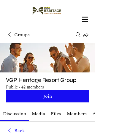
Groups
VGP Heritage Resort Group
Public
·
42 members
Join
Discussion
Media
Files
Members
About
Back