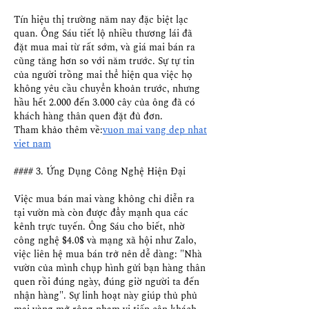
Tín hiệu thị trường năm nay đặc biệt lạc 
quan. Ông Sáu tiết lộ nhiều thương lái đã 
đặt mua mai từ rất sớm, và giá mai bán ra 
cũng tăng hơn so với năm trước. Sự tự tin 
của người trồng mai thể hiện qua việc họ 
không yêu cầu chuyển khoản trước, nhưng 
hầu hết 2.000 đến 3.000 cây của ông đã có 
khách hàng thân quen đặt đủ đơn.
Tham khảo thêm về:
vuon mai vang dep nhat 
viet nam
#### 3. Ứng Dụng Công Nghệ Hiện Đại
Việc mua bán mai vàng không chỉ diễn ra 
tại vườn mà còn được đẩy mạnh qua các 
kênh trực tuyến. Ông Sáu cho biết, nhờ 
công nghệ $4.0$ và mạng xã hội như Zalo, 
việc liên hệ mua bán trở nên dễ dàng: "Nhà 
vườn của mình chụp hình gửi bạn hàng thân 
quen rồi đúng ngày, đúng giờ người ta đến 
nhận hàng". Sự linh hoạt này giúp thủ phủ 