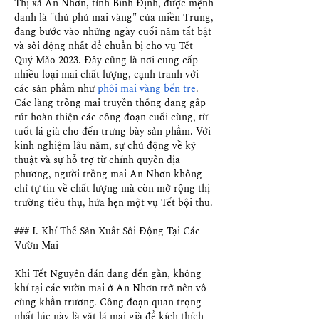
Thị xã An Nhơn, tỉnh Bình Định, được mệnh 
danh là "thủ phủ mai vàng" của miền Trung, 
đang bước vào những ngày cuối năm tất bật 
và sôi động nhất để chuẩn bị cho vụ Tết 
Quý Mão 2023. Đây cũng là nơi cung cấp 
nhiều loại mai chất lượng, cạnh tranh với 
các sản phẩm như 
phôi mai vàng bến tre
. 
Các làng trồng mai truyền thống đang gấp 
rút hoàn thiện các công đoạn cuối cùng, từ 
tuốt lá già cho đến trưng bày sản phẩm. Với 
kinh nghiệm lâu năm, sự chủ động về kỹ 
thuật và sự hỗ trợ từ chính quyền địa 
phương, người trồng mai An Nhơn không 
chỉ tự tin về chất lượng mà còn mở rộng thị 
trường tiêu thụ, hứa hẹn một vụ Tết bội thu.
### I. Khí Thế Sản Xuất Sôi Động Tại Các 
Vườn Mai
Khi Tết Nguyên đán đang đến gần, không 
khí tại các vườn mai ở An Nhơn trở nên vô 
cùng khẩn trương. Công đoạn quan trọng 
nhất lúc này là vặt lá mai già để kích thích 