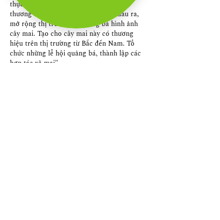
thực hiện nhiều biện pháp để củng cố 
thương hiệu: "Thị xã An Nhơn tạo đầu ra, 
mở rộng thị trường và quảng bá hình ảnh 
cây mai. Tạo cho cây mai này có thương 
hiệu trên thị trường từ Bắc đến Nam. Tổ 
chức những lễ hội quảng bá, thành lập các 
hợp tác xã mai".
Với sự chủ động từ người dân, kinh nghiệm 
kỹ thuật vững chắc và sự hỗ trợ toàn diện từ 
chính quyền, thủ phủ mai vàng Bình Định 
đang sẵn sàng đón một mùa Xuân Quý Mão 
bội thu, tiếp tục khẳng định vị thế là trung 
tâm mai vàng lớn nhất miền Trung.  Các 
bạn có thể tham kháo thêm
Giá bán mai 
vàng 2023, định giá mai vàng
  để hiểu rõ 
hơn về mai vàng.
Liên Hệ ngay cho chúng tôi theo thông tin 
dưới đây:
Điện thoại/Zalo: 0905 888 999 – 0799 888 999 
– 0888777777