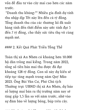
vốn để đầu tư vào cây mai cao hơn các năm 
trước.
*Doanh thu khủng:** Nhiều gia đình dự tính 
thu nhập dịp Tết này lên đến cả tỷ đồng. 
Tổng doanh thu của các thương lái đã xuất 
hàng tính đến thời điểm này ước tính đạt 5 
đến 7 tỷ đồng, cho thấy sức tiêu thụ vô cùng 
mạnh mẽ.
#### 2. Kết Quả Phát Triển Tổng Thể
Toàn thị xã An Nhơn có khoảng hơn 10.000 
hộ dân trồng mai kiểng. Trong năm 2022, 
tổng số tiền bán mai thu được đã đạt 
khoảng 128 tỷ đồng. Con số này dự kiến sẽ 
tiếp tục tăng mạnh trong năm Quý Mão 
2023. Ông Bùi Văn Cư, Phó Chủ tịch 
Thường trực UBND thị xã An Nhơn, dự báo 
số lượng mai bán ra thị trường năm nay sẽ 
tăng gấp 1,5 lần so với năm trước, nhờ vào 
sự đảm bảo về lượng bông, búp trên cây.