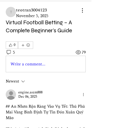
teotran3004123
teotran3004123
November 5, 2025
Virtual Football Betting – A
Complete Beginner’s Guide
0
5
79
Write a comment...
Newest
engine.aszm888
Dec 06, 2025
## An Nhơn Rộn Ràng Vào Vụ Tết: Thủ Phủ 
Mai Vàng Bình Định Tự Tin Đón Xuân Quý 
Mão