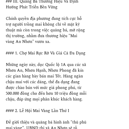
### III. Quảng Bá Thương Hiệu Và Định 
Hướng Phát Triển Bền Vững
Chính quyền địa phương đang tích cực hỗ 
trợ người trồng mai không chỉ về mặt kỹ 
thuật mà còn trong việc quảng bá, mở rộng 
thị trường, nhằm đưa thương hiệu "Mai 
vàng An Nhơn" vươn xa.
#### 1. Chợ Mai Rực Rỡ Và Giá Cả Đa Dạng
Những ngày này, dọc Quốc lộ 1A qua các xã 
Nhơn An, Nhơn Hạnh, Nhơn Phong đã kín 
các gian hàng bày bán mai Tết. Hàng ngàn 
chậu mai với các dáng, thế đa dạng đang 
được chào bán với mức giá phong phú, từ 
500.000 đồng cho đến hơn 10 triệu đồng mỗi 
chậu, đáp ứng mọi phân khúc khách hàng.
#### 2. Lễ Hội Mai Vàng Lần Thứ I
Để giới thiệu và quảng bá hình ảnh "thủ phủ 
mai vàng", UBND thị xã An Nhơn sẽ tổ 