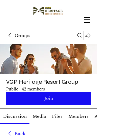
Groups
VGP Heritage Resort Group
Public
·
42 members
Join
Discussion
Media
Files
Members
About
Back