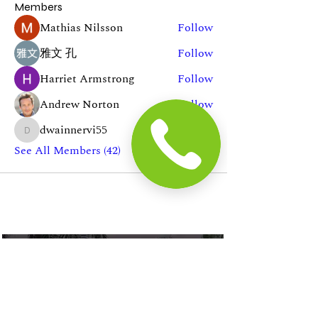
Members
Mathias Nilsson
Follow
雅文 孔
Follow
Harriet Armstrong
Follow
Andrew Norton
Follow
dwainnervi55
Follow
dwainnervi55
See All Members (42)
In The News
Address